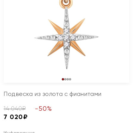
Подвеска из золота с фианитами
-
50
%
14 040
₽
7 020
₽
Информация