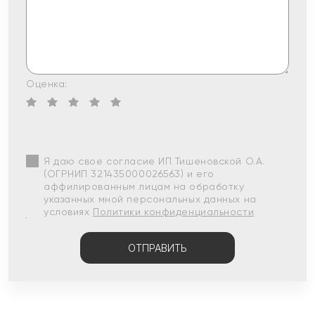
Оценка:
Я даю свое согласие ИП Тишеновской О.А.
(ОГРНИП 321435000026563) и его
аффилированным лицам на обработку
указанных мной персональных данных на
условиях
Политики конфиденциальности
ОТПРАВИТЬ