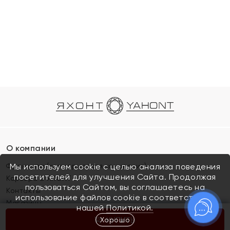
О компании
Франшиза (коммерческая концессия)
Мы используем cookie с целью анализа поведения
посетителей для улучшения Сайта. Продолжая
Карьера в ЯХОНТ
пользоваться Сайтом, вы соглашаетесь на
Контакты
использование файлов cookie в соответствии с
Магазины
нашей
Политикой.
Хорошо
КУПИТЬ
Покупателям