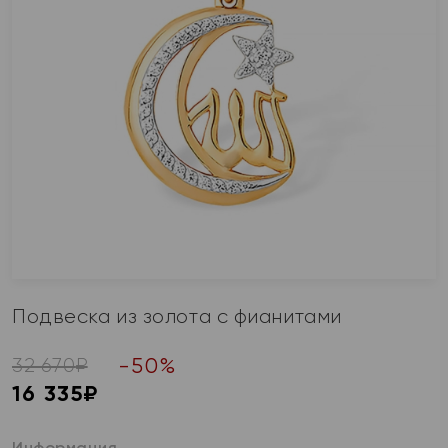
Подвеска из золота с фианитами
-
50
%
32 670
₽
16 335
₽
Информация