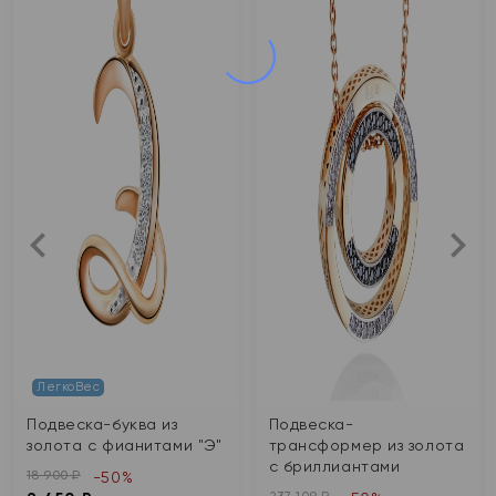
ЛегкоВес
Подвеска-буква из
Подвеска-
золота с фианитами "Э"
трансформер из золота
с бриллиантами
18 900 ₽
-50%