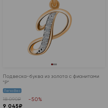
Подвеска-буква из золота с фианитами
"Р"
ЛегкоВес
-
50
%
18 090
₽
9 045
₽