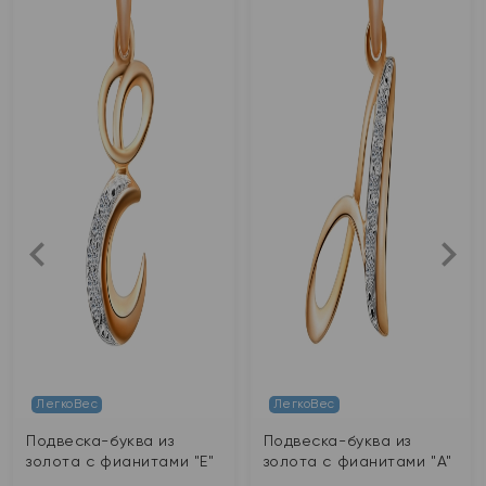
ЛегкоВес
ЛегкоВес
Подвеска-буква из
Подвеска-буква из
золота с фианитами "Е"
золота с фианитами "А"