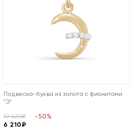
Подвеска-буква из золота с фианитами
"Э"
-
50
%
12 420
₽
6 210
₽