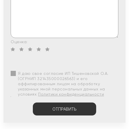
Оценка:
Я даю свое согласие ИП Тишеновской О.А.
(ОГРНИП 321435000026563) и его
аффилированным лицам на обработку
указанных мной персональных данных на
условиях
Политики конфиденциальности
ОТПРАВИТЬ