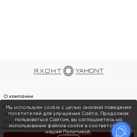
О компании
Франшиза (коммерческая концессия)
Мы используем cookie с целью анализа поведения
посетителей для улучшения Сайта. Продолжая
Карьера в ЯХОНТ
пользоваться Сайтом, вы соглашаетесь на
Контакты
использование файлов cookie в соответствии с
Магазины
нашей
Политикой.