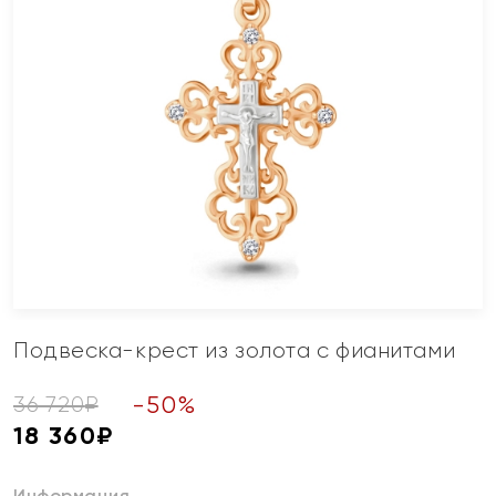
Подвеска-крест из золота с фианитами
-
50
%
36 720
₽
18 360
₽
Информация