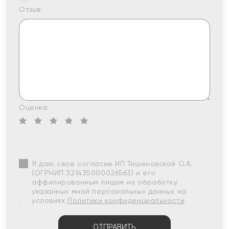
Отзыв:
Оценка:
Я даю свое согласие ИП Тишеновской О.А.
(ОГРНИП 321435000026563) и его
аффилированным лицам на обработку
указанных мной персональных данных на
условиях
Политики конфиденциальности
ОТПРАВИТЬ