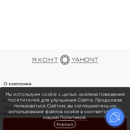
О компании
Франшиза (коммерческая концессия)
Мы используем cookie с целью анализа поведения
посетителей для улучшения Сайта. Продолжая
Карьера в ЯХОНТ
пользоваться Сайтом, вы соглашаетесь на
Контакты
использование файлов cookie в соответствии с
Магазины
нашей
Политикой.
Хорошо
КУПИТЬ
Покупателям