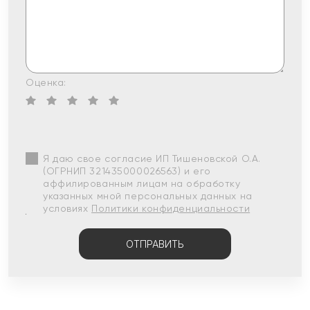
Оценка:
Я даю свое согласие ИП Тишеновской О.А.
(ОГРНИП 321435000026563) и его
аффилированным лицам на обработку
указанных мной персональных данных на
условиях
Политики конфиденциальности
ОТПРАВИТЬ