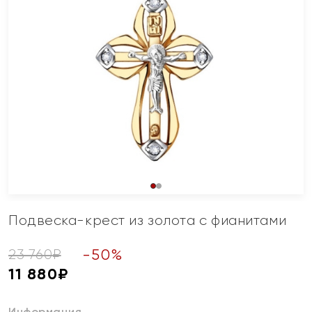
Подвеска-крест из золота с фианитами
-
50
%
23 760
₽
11 880
₽
Информация