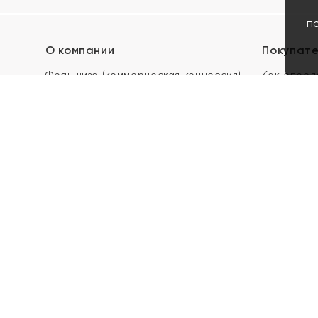
п
О компании
Покупат
Франшиза (коммерческая концессия)
Как опред
Карьера в ЯХОНТ
Акции
Контакты
Скупка и 
Магазины
Отзывы
Электронн
Правила п
подарочны