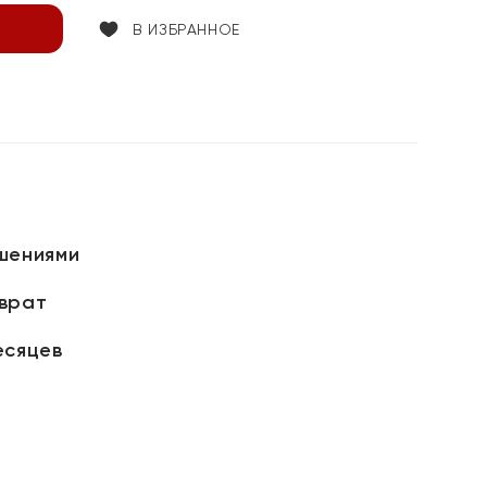
В ИЗБРАННОЕ
шениями
зврат
есяцев