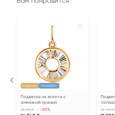
Вам понравится
Новинка
ЛегкоВес
Подвеска из золота с
Подвес
алмазной гранью
топаз
-50%
33 480 ₽
22 400 ₽