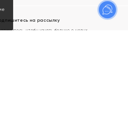
ие
одпишитесь на рассылку
одпишитесь, чтобы узнать больше о новых
оступлениях, новостях и спецпредложениях Яхонт!
Я даю свое согласие ИП Тишеновской О.А.
(ОГРНИП 321435000026563) и его
аффилированным лицам на обработку указанных
мной персональных данных на условиях
Политики
конфиденциальности