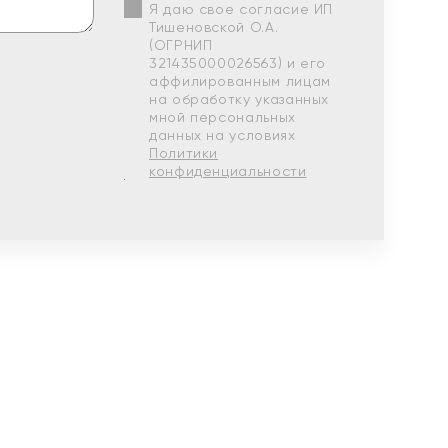
Я даю свое согласие ИП
Тишеновской О.А.
(ОГРНИП
321435000026563) и его
аффилированным лицам
на обработку указанных
мной персональных
данных на условиях
Политики
конфиденциальности