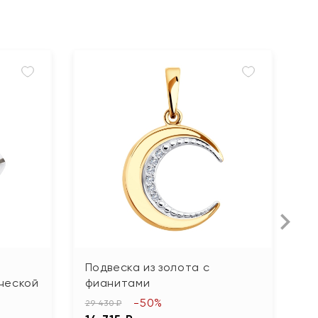
Подвеска из золота с
П
ческой
фианитами
б
г
-50%
29 430 ₽