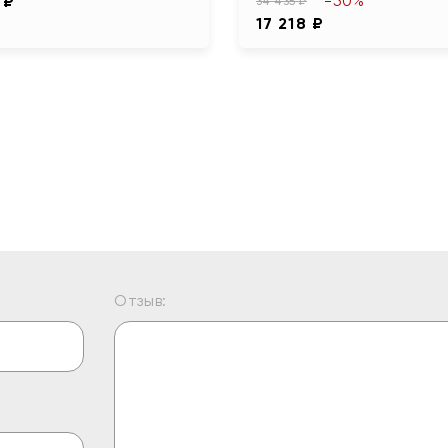
-50%
 ₽
34 435 ₽
17 218 ₽
Отзыв: