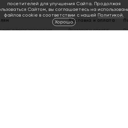
посетителей для улучшения Сайта. Продолжая
ользоваться Сайтом, вы соглашаетесь на использован
файлов cookie в соответствии с нашей
Политикой.
елям
Доставка и оплата
П
Хорошо
елить размер украшения
Доставка и оплата
П
п
обмен золота
ый подарочный сертификат
ользования Электронным
м сертификатом «Яхонт»