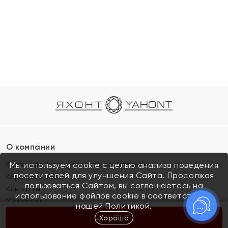
О компании
Франшиза (коммерческая концессия)
Мы используем cookie с целью анализа поведения
посетителей для улучшения Сайта. Продолжая
Карьера в ЯХОНТ
пользоваться Сайтом, вы соглашаетесь на
Контакты
использование файлов cookie в соответствии с
Магазины
нашей
Политикой.
Хорошо
КУПИТЬ
Покупателям