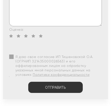
Оценка:
Я даю свое согласие ИП Тишеновской О.А.
(ОГРНИП 321435000026563) и его
аффилированным лицам на обработку
указанных мной персональных данных на
условиях
Политики конфиденциальности
ОТПРАВИТЬ