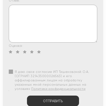
Отзыв:
Оценка:
Я даю свое согласие ИП Тишеновской О.А.
(ОГРНИП 321435000026563) и его
аффилированным лицам на обработку
указанных мной персональных данных на
условиях
Политики конфиденциальности
ОТПРАВИТЬ