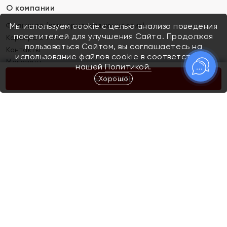
О компании
Франшиза (коммерческая концессия)
Мы используем cookie с целью анализа поведения
посетителей для улучшения Сайта. Продолжая
Карьера в ЯХОНТ
пользоваться Сайтом, вы соглашаетесь на
Контакты
использование файлов cookie в соответствии с
Магазины
нашей
Политикой.
Хорошо
КУПИТЬ
Покупателям
Как определить размер украшения
Киров
Акции
Магазины
Скупка и обмен золота
Отзывы
Электронный подарочный сертификат
Помолвка и свадьба
Правила пользования Электронным
Каталог
подарочным сертификатом «Яхонт»
Новинки
Доставка и оплата
Акции
Скупка и обмен золота
Доставка и оплата