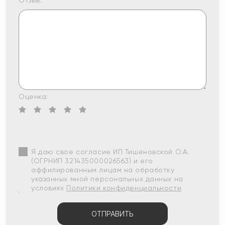
Отзыв:
Оценка:
Я даю свое согласие ИП Тишеновской О.А.
(ОГРНИП 321435000026563) и его
аффилированным лицам на обработку
указанных мной персональных данных на
условиях
Политики конфиденциальности
ОТПРАВИТЬ