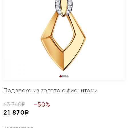
Подвеска из золота с фианитами
-
50
%
43 740
₽
21 870
₽
Информация