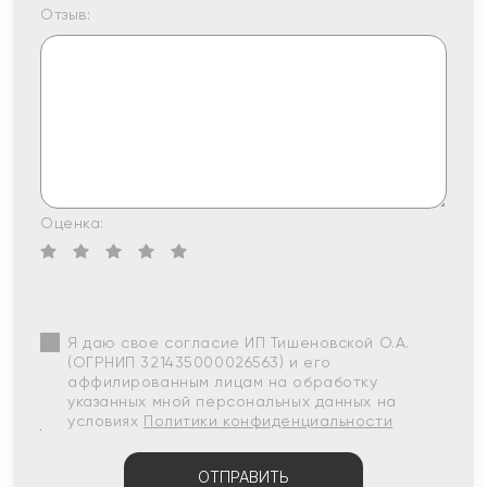
Отзыв:
Оценка:
Я даю свое согласие ИП Тишеновской О.А.
(ОГРНИП 321435000026563) и его
аффилированным лицам на обработку
указанных мной персональных данных на
условиях
Политики конфиденциальности
ОТПРАВИТЬ