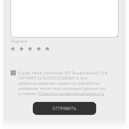
Оценка:
Я даю свое согласие ИП Тишеновской О.А.
(ОГРНИП 321435000026563) и его
аффилированным лицам на обработку
указанных мной персональных данных на
условиях
Политики конфиденциальности
ОТПРАВИТЬ