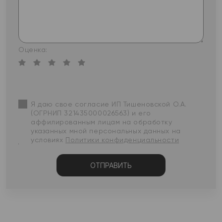
Оценка:
Я даю свое согласие ИП Тишеновской О.А.
(ОГРНИП 321435000026563) и его
аффилированным лицам на обработку
указанных мной персональных данных на
условиях
Политики конфиденциальности
ОТПРАВИТЬ