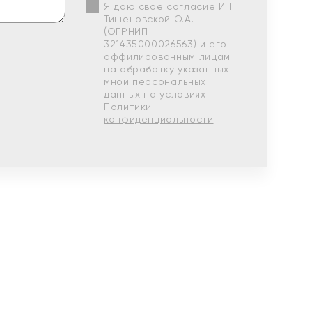
Я даю свое согласие ИП
Тишеновской О.А.
(ОГРНИП
321435000026563) и его
аффилированным лицам
на обработку указанных
мной персональных
данных на условиях
Политики
конфиденциальности