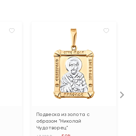
Подвеска из золота с
П
образом "Николай
ц
Чудотворец"
111