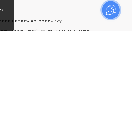
ие
одпишитесь на рассылку
одпишитесь, чтобы узнать больше о новых
оступлениях, новостях и спецпредложениях Яхонт!
Я даю свое согласие ИП Тишеновской О.А.
(ОГРНИП 321435000026563) и его
аффилированным лицам на обработку указанных
мной персональных данных на условиях
Политики
конфиденциальности