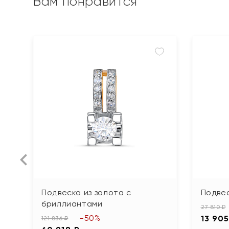
Вам понравится
Подвеска из золота с
Подвес
бриллиантами
27 810 ₽
-50%
13 905
121 836 ₽