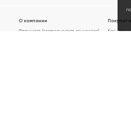
п
О компании
Покупат
Франшиза (коммерческая концессия)
Как опред
Карьера в ЯХОНТ
Акции
Контакты
Скупка и 
Магазины
Отзывы
Электронн
Правила п
подарочны