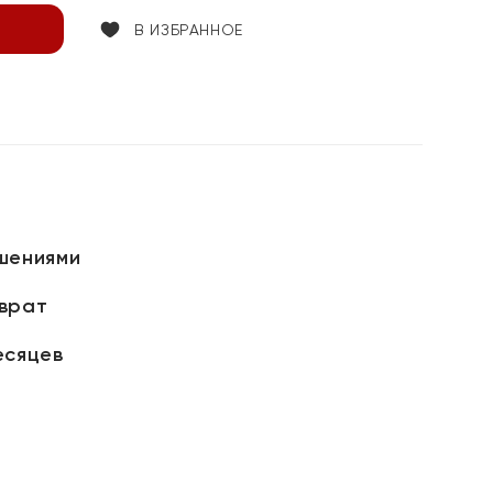
В ИЗБРАННОЕ
шениями
зврат
есяцев