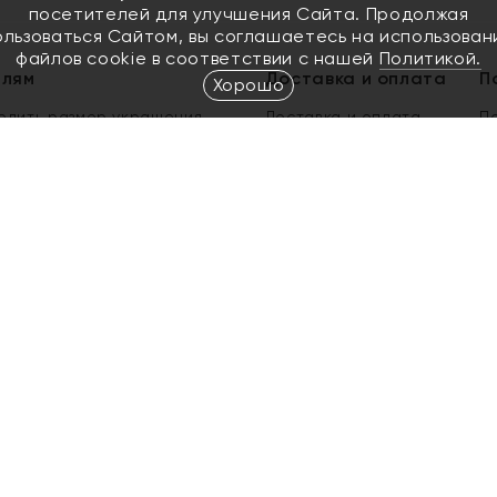
посетителей для улучшения Сайта. Продолжая
ользоваться Сайтом, вы соглашаетесь на использован
файлов cookie в соответствии с нашей
Политикой.
елям
Доставка и оплата
П
Хорошо
елить размер украшения
Доставка и оплата
П
п
обмен золота
ый подарочный сертификат
ользования Электронным
м сертификатом «Яхонт»