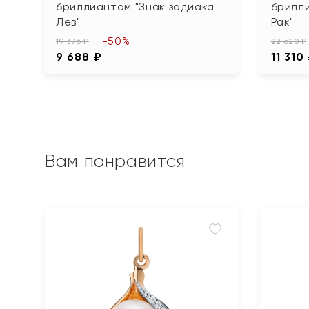
бриллиантом "Знак зодиака
брилли
Лев"
Рак"
-50%
19 376 ₽
22 620 ₽
9 688 ₽
11 310
Вам понравится