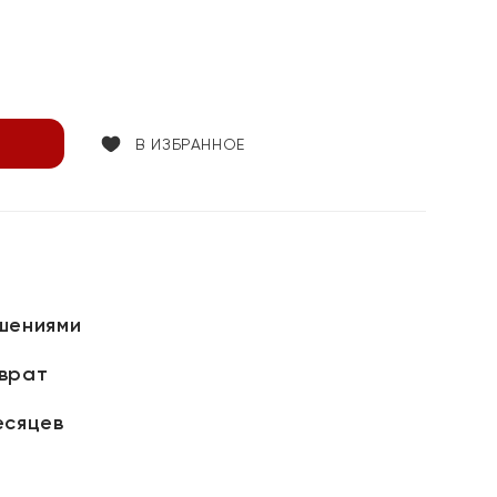
т
В ИЗБРАННОЕ
шениями
зврат
есяцев