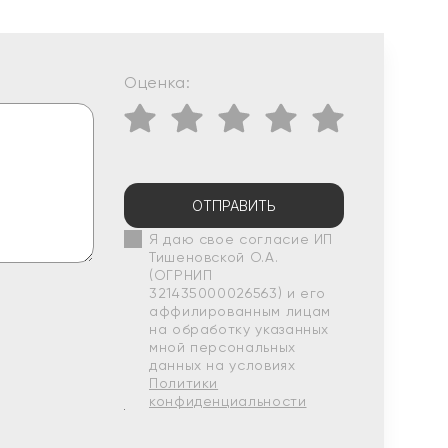
Оценка:
ОТПРАВИТЬ
Я даю свое согласие ИП
Тишеновской О.А.
(ОГРНИП
321435000026563) и его
аффилированным лицам
на обработку указанных
мной персональных
данных на условиях
Политики
конфиденциальности