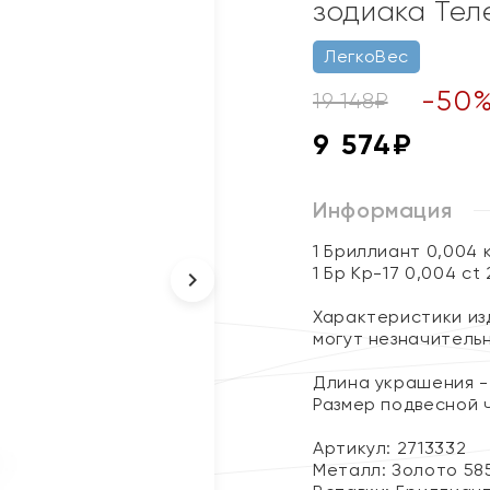
зодиака Тел
ЛегкоВес
-
50
19 148
₽
9 574
₽
Информация
1 Бриллиант 0,004 
1 Бр Кр-17 0,004 ct
Характеристики изд
могут незначитель
Длина украшения - 
Размер подвесной ча
Артикул: 2713332
Металл:
Золото 58