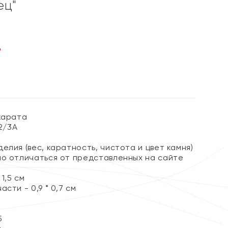
ец"
%
карата
 2/3А
елия (вес, каратность, чистота и цвет камня)
но отличаться от представленных на сайте
1,5 см
сти - 0,9 * 0,7 см
5