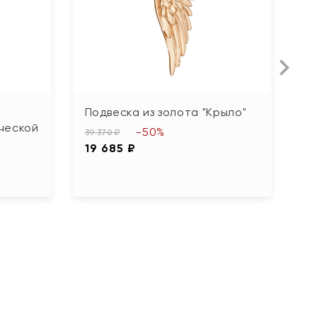
Подвеска из золота "Крыло"
П
ческой
ф
-50%
39 370 ₽
19 685 ₽
36
1