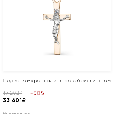
Подвеска-крест из золота с бриллиантом
-
50
%
67 202
₽
33 601
₽
Информация