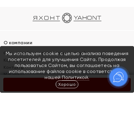
О компании
Франшиза (коммерческая концессия)
Мы используем cookie с целью анализа поведения
посетителей для улучшения Сайта. Продолжая
Карьера в ЯХОНТ
пользоваться Сайтом, вы соглашаетесь на
Контакты
использование файлов cookie в соответствии с
Магазины
нашей
Политикой.
Хорошо
КУПИТЬ
Покупателям
Как определить размер украшения
Киров
Акции
Магазины
Скупка и обмен золота
Отзывы
Электронный подарочный сертификат
Помолвка и свадьба