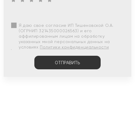
Я даю свое согласие ИП Тишеновской О.А.
(ОГРНИП 321435000026563) и его
аффилированным лицам на обработку
указанных мной персональных данных на
условиях
Политики конфиденциальности
ОТПРАВИТЬ