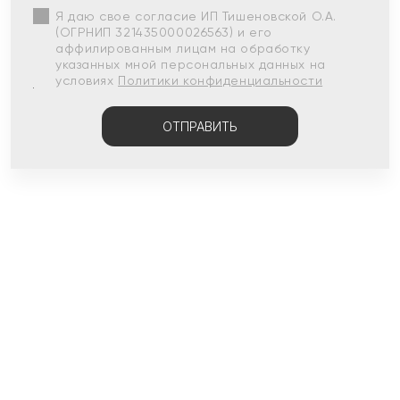
Я даю свое согласие ИП Тишеновской О.А.
(ОГРНИП 321435000026563) и его
аффилированным лицам на обработку
указанных мной персональных данных на
условиях
Политики конфиденциальности
ОТПРАВИТЬ