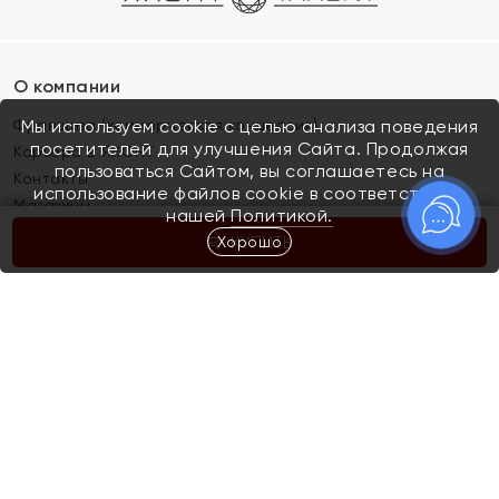
О компании
Франшиза (коммерческая концессия)
Мы используем cookie с целью анализа поведения
посетителей для улучшения Сайта. Продолжая
Карьера в ЯХОНТ
пользоваться Сайтом, вы соглашаетесь на
Контакты
использование файлов cookie в соответствии с
Магазины
нашей
Политикой.
Хорошо
КУПИТЬ
Покупателям
Как определить размер украшения
Киров
Акции
Магазины
Скупка и обмен золота
Отзывы
Электронный подарочный сертификат
Помолвка и свадьба
Правила пользования Электронным
Каталог
подарочным сертификатом «Яхонт»
Новинки