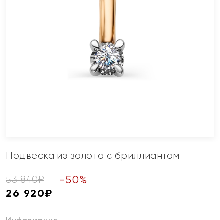
Подвеска из золота с бриллиантом
-
50
%
53 840
₽
26 920
₽
Информация