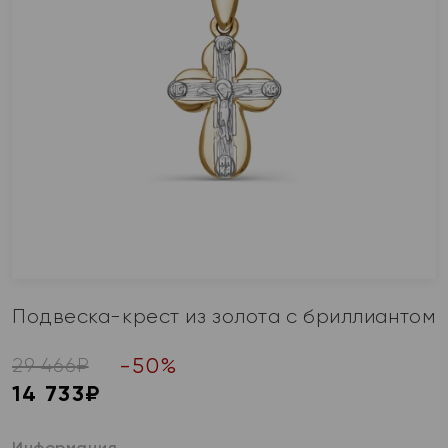
Подвеска-крест из золота с бриллиантом
-
50
%
29 466
₽
14 733
₽
Информация