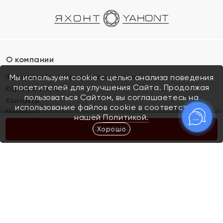
О компании
Франшиза (коммерческая концессия)
Мы используем cookie с целью анализа поведения
посетителей для улучшения Сайта. Продолжая
Карьера в ЯХОНТ
пользоваться Сайтом, вы соглашаетесь на
Контакты
использование файлов cookie в соответствии с
Магазины
нашей
Политикой.
Хорошо
КУПИТЬ
Покупателям
Как определить размер украшения
Киров
Акции
Магазины
Скупка и обмен золота
Отзывы
Электронный подарочный сертификат
Помолвка и свадьба
Правила пользования Электронным
Каталог