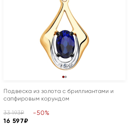
Подвеска из золота с бриллиантами и
сапфировым корундом
-
50
%
33 193
₽
16 597
₽