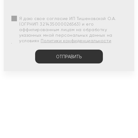
Я даю свое согласие ИП Тишеновской О.А.
(ОГРНИП 321435000026563) и его
аффилированным лицам на обработку
указанных мной персональных данных на
условиях
Политики конфиденциальности
ОТПРАВИТЬ