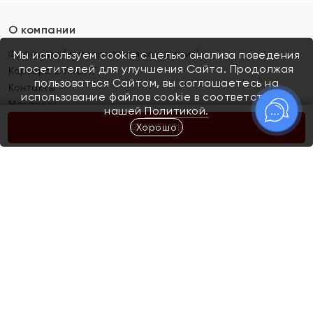
О компании
Франшиза (коммерческая концессия)
Мы используем cookie с целью анализа поведения
посетителей для улучшения Сайта. Продолжая
Карьера в ЯХОНТ
пользоваться Сайтом, вы соглашаетесь на
Контакты
использование файлов cookie в соответствии с
Магазины
нашей
Политикой.
Хорошо
КУПИТЬ
Покупателям
Как определить размер украшения
Киров
Акции
Магазины
Скупка и обмен золота
Отзывы
Электронный подарочный сертификат
Помолвка и свадьба
Правила пользования Электронным
Каталог
подарочным сертификатом «Яхонт»
Новинки
Доставка и оплата
Акции