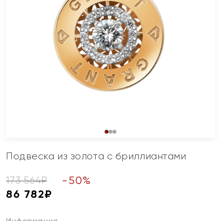
Подвеска из золота с бриллиантами
-
50
%
173 564
₽
86 782
₽
Информация