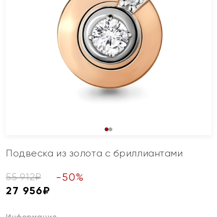
Подвеска из золота с бриллиантами
-
50
%
55 912
₽
27 956
₽
Информация