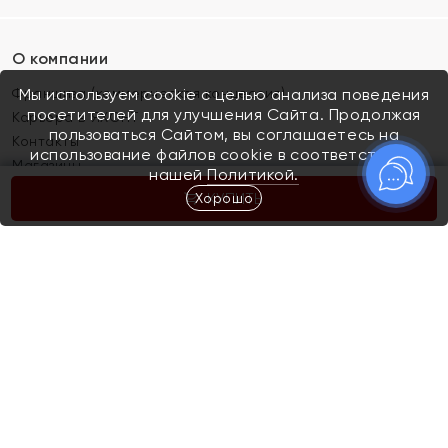
О компании
Франшиза (коммерческая концессия)
Мы используем cookie с целью анализа поведения
посетителей для улучшения Сайта. Продолжая
Карьера в ЯХОНТ
пользоваться Сайтом, вы соглашаетесь на
Контакты
использование файлов cookie в соответствии с
Магазины
нашей
Политикой.
Хорошо
КУПИТЬ
Покупателям
Как определить размер украшения
Киров
Акции
Магазины
Скупка и обмен золота
Отзывы
Электронный подарочный сертификат
Помолвка и свадьба
Правила пользования Электронным
Каталог
подарочным сертификатом «Яхонт»
Новинки
Доставка и оплата
Акции