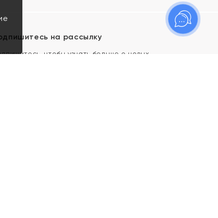
ие
одпишитесь на рассылку
одпишитесь, чтобы узнать больше о новых
оступлениях, новостях и спецпредложениях Яхонт!
Я даю свое согласие ИП Тишеновской О.А.
(ОГРНИП 321435000026563) и его
аффилированным лицам на обработку указанных
мной персональных данных на условиях
Политики
конфиденциальности