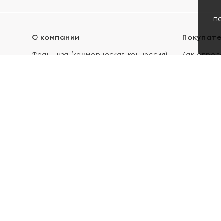
п
О компании
Покупат
Франшиза (коммерческая концессия)
Как опред
Карьера в ЯХОНТ
Акции
Контакты
Скупка и 
Магазины
Отзывы
Электронн
Правила п
подарочны