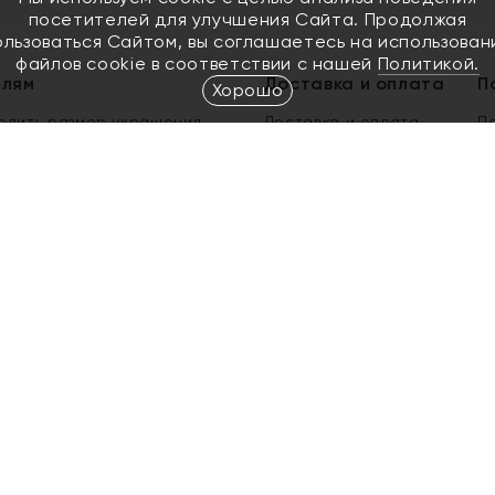
посетителей для улучшения Сайта. Продолжая
ользоваться Сайтом, вы соглашаетесь на использован
файлов cookie в соответствии с нашей
Политикой.
елям
Доставка и оплата
П
Хорошо
елить размер украшения
Доставка и оплата
П
п
обмен золота
ый подарочный сертификат
ользования Электронным
м сертификатом «Яхонт»