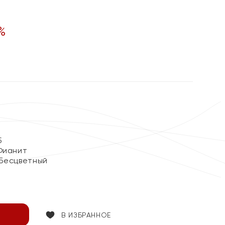
%
5
Фианит
 Бесцветный
В ИЗБРАННОЕ