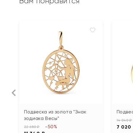
Вам понравится
Подвеска из золота "Знак
Подвес
зодиака Весы"
14 040 ₽
-50%
7 020
22 680 ₽