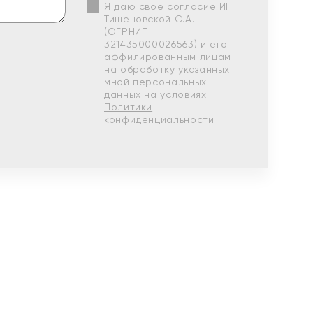
Я даю свое согласие ИП
Тишеновской О.А.
(ОГРНИП
321435000026563) и его
аффилированным лицам
на обработку указанных
мной персональных
данных на условиях
Политики
конфиденциальности