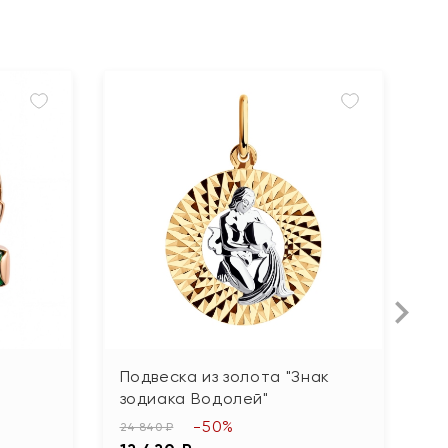
Подвеска из золота "Знак
П
зодиака Водолей"
ф
-50%
24 840 ₽
35