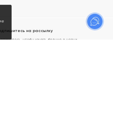
ие
одпишитесь на рассылку
одпишитесь, чтобы узнать больше о новых
оступлениях, новостях и спецпредложениях Яхонт!
Я даю свое согласие ИП Тишеновской О.А.
(ОГРНИП 321435000026563) и его
аффилированным лицам на обработку указанных
мной персональных данных на условиях
Политики