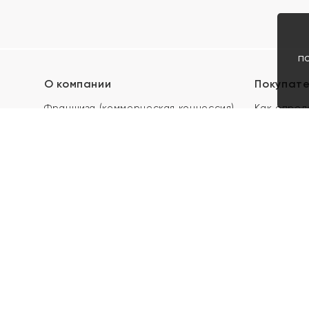
п
О компании
Покупат
Франшиза (коммерческая концессия)
Как опред
Карьера в ЯХОНТ
Акции
Контакты
Скупка и 
Магазины
Отзывы
Электронн
Правила п
подарочны