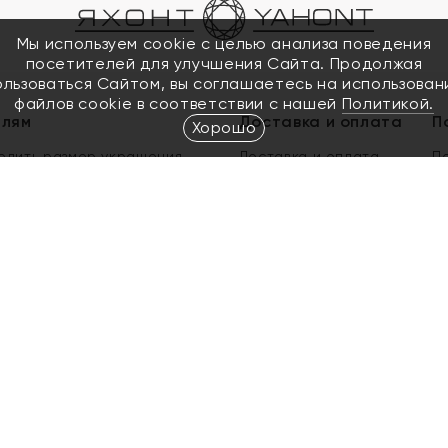
Мы используем cookie с целью анализа поведения
посетителей для улучшения Сайта. Продолжая
ользоваться Сайтом, вы соглашаетесь на использован
файлов cookie в соответствии с нашей
Политикой.
елям
Доставка и оплата
П
Хорошо
елить размер украшения
Доставка и оплата
П
п
обмен золота
ый подарочный сертификат
ользования Электронным
м сертификатом «Яхонт»