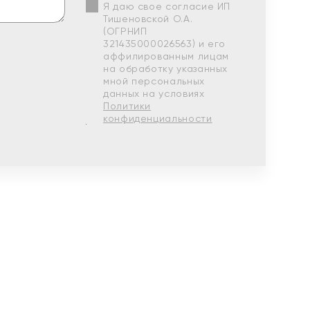
Я даю свое согласие ИП
Тишеновской О.А.
(ОГРНИП
321435000026563) и его
аффилированным лицам
на обработку указанных
мной персональных
данных на условиях
Политики
конфиденциальности