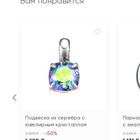
Вам понравится
Подвеска из серебра с
Парна
ювелирным кристаллом
с эма
-50%
2 595 ₽
2 262 ₽