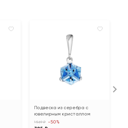
Подвеска из серебра с
П
ювелирным кристаллом
ф
-50%
1 569 ₽
1 5