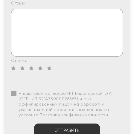
Отзыв:
Оценка:
Я даю свое согласие ИП Тишеновской О.А.
(ОГРНИП 321435000026563) и его
аффилированным лицам на обработку
указанных мной персональных данных на
условиях
Политики конфиденциальности
ОТПРАВИТЬ