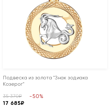
Подвеска из золота "Знак зодиака
Козерог"
-
50
%
35 370
₽
17 685
₽