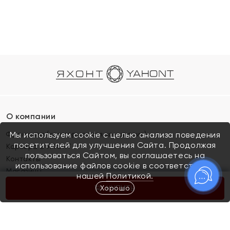
О компании
Франшиза (коммерческая концессия)
Мы используем cookie с целью анализа поведения
посетителей для улучшения Сайта. Продолжая
Карьера в ЯХОНТ
пользоваться Сайтом, вы соглашаетесь на
Контакты
использование файлов cookie в соответствии с
Магазины
нашей
Политикой.
Хорошо
КУПИТЬ
Покупателям
Как определить размер украшения
Киров
Акции