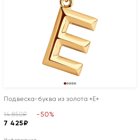
Подвеска-буква из золота «Е»
-
50
%
14 850
₽
7 425
₽
Информация