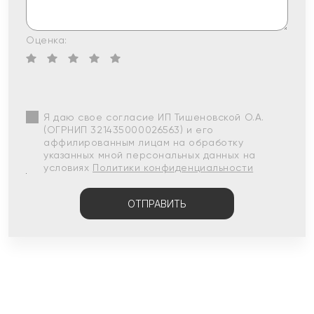
Оценка:
Я даю свое согласие ИП Тишеновской О.А.
(ОГРНИП 321435000026563) и его
аффилированным лицам на обработку
указанных мной персональных данных на
условиях
Политики конфиденциальности
ОТПРАВИТЬ