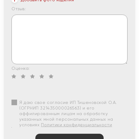
Отзыв:
Оценка:
Я даю свое согласие ИП Тишеновской О.А.
(ОГРНИП 321435000026563) и его
аффилированным лицам на обработку
указанных мной персональных данных на
условиях
Политики конфиденциальности