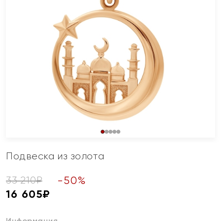
Подвеска из золота
-
50
%
33 210
₽
16 605
₽
Информация