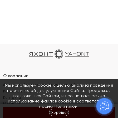
О компании
Франшиза (коммерческая концессия)
Мы используем cookie с целью анализа поведения
посетителей для улучшения Сайта. Продолжая
Карьера в ЯХОНТ
пользоваться Сайтом, вы соглашаетесь на
Контакты
использование файлов cookie в соответствии с
Магазины
нашей
Политикой.
Хорошо
КУПИТЬ
Покупателям