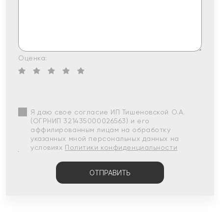
Оценка:
Я даю свое согласие ИП Тишеновской О.А.
(ОГРНИП 321435000026563) и его
аффилированным лицам на обработку
указанных мной персональных данных на
условиях
Политики конфиденциальности
ОТПРАВИТЬ