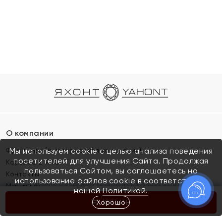
О компании
Франшиза (коммерческая концессия)
Мы используем cookie с целью анализа поведения
посетителей для улучшения Сайта. Продолжая
Карьера в ЯХОНТ
пользоваться Сайтом, вы соглашаетесь на
Контакты
использование файлов cookie в соответствии с
Магазины
нашей
Политикой.
Хорошо
КУПИТЬ
Покупателям