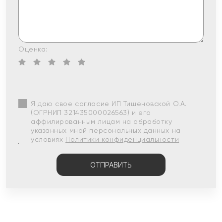
Оценка:
Я даю свое согласие ИП Тишеновской О.А.
(ОГРНИП 321435000026563) и его
аффилированным лицам на обработку
указанных мной персональных данных на
условиях
Политики конфиденциальности
ОТПРАВИТЬ