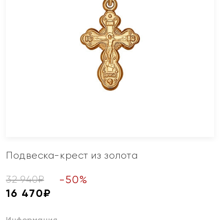
Подвеска-крест из золота
-
50
%
32 940
₽
16 470
₽
Информация