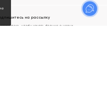
ие
одпишитесь на рассылку
одпишитесь, чтобы узнать больше о новых
оступлениях, новостях и спецпредложениях Яхонт!
Я даю свое согласие ИП Тишеновской О.А.
(ОГРНИП 321435000026563) и его
аффилированным лицам на обработку указанных
мной персональных данных на условиях
Политики
конфиденциальности