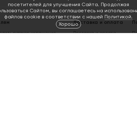
посетителей для улучшения Сайта. Продолжая
ользоваться Сайтом, вы соглашаетесь на использован
файлов cookie в соответствии с нашей
Политикой.
елям
Доставка и оплата
П
Хорошо
елить размер украшения
Доставка и оплата
П
п
обмен золота
ый подарочный сертификат
ользования Электронным
м сертификатом «Яхонт»