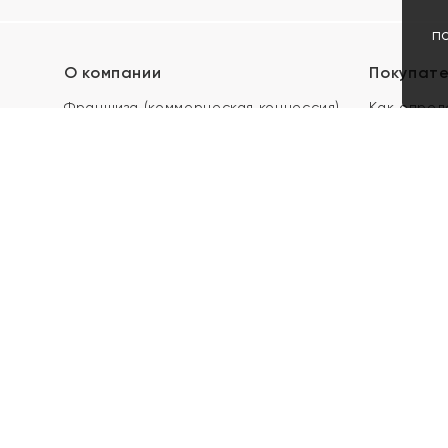
п
О компании
Покупат
Франшиза (коммерческая концессия)
Как опред
Карьера в ЯХОНТ
Акции
Контакты
Скупка и 
Магазины
Отзывы
Электронн
Правила п
подарочны