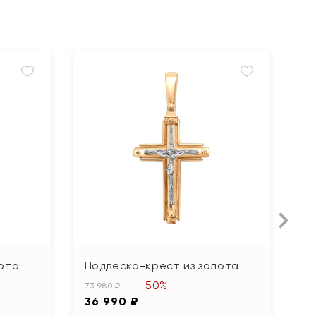
ота
Подвеска-крест из золота
П
-50%
73 980 ₽
46
36 990 ₽
2