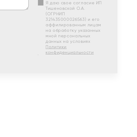
Я даю свое согласие ИП
Тишеновской О.А.
(ОГРНИП
321435000026563) и его
аффилированным лицам
на обработку указанных
мной персональных
данных на условиях
Политики
конфиденциальности