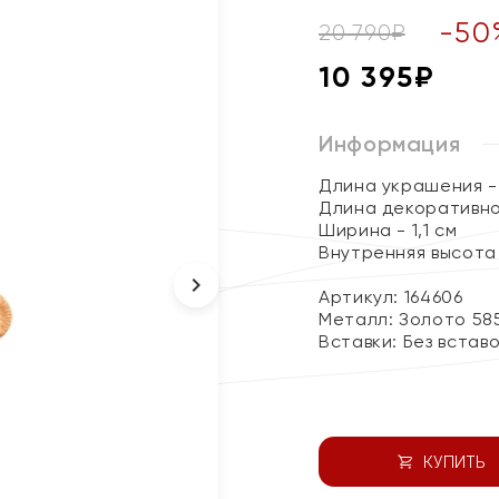
-
50
20 790
₽
10 395
₽
Информация
Длина украшения - 
Длина декоративног
Ширина - 1,1 см
Внутренняя высота 
Артикул: 164606
Металл:
Золото 58
Вставки:
Без встав
КУПИТЬ