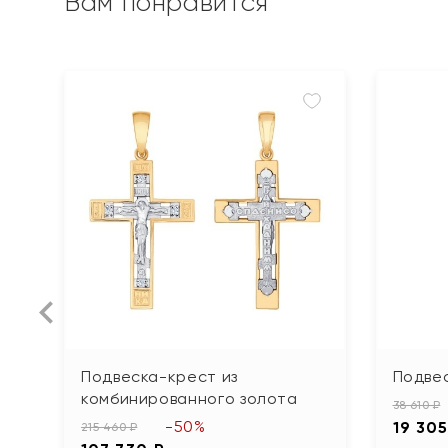
Вам понравится
Подвеска-крест из
Подвес
комбинированного золота
38 610 ₽
-50%
19 305
215 460 ₽