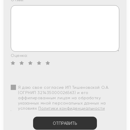
Оценка:
Я даю свое согласие ИП Тишеновской О.А.
(ОГРНИП 321435000026563) и его
аффилированным лицам на обработку
указанных мной персональных данных на
условиях
Политики конфиденциальности
ОТПРАВИТЬ