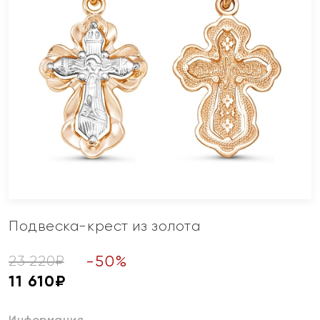
Подвеска-крест из золота
-
50
%
23 220
₽
11 610
₽
Информация