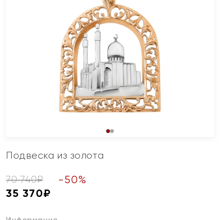
Подвеска из золота
-
50
%
70 740
₽
35 370
₽
Информация