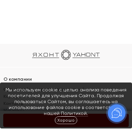
О компании
Франшиза (коммерческая концессия)
Мы используем cookie с целью анализа поведения
посетителей для улучшения Сайта. Продолжая
Карьера в ЯХОНТ
пользоваться Сайтом, вы соглашаетесь на
Контакты
использование файлов cookie в соответствии с
Магазины
нашей
Политикой.
Хорошо
КУПИТЬ
Покупателям