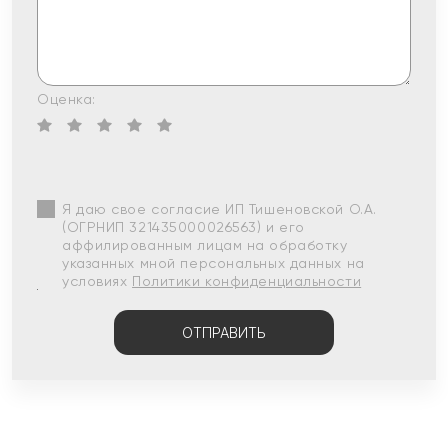
Оценка:
Я даю свое согласие ИП Тишеновской О.А.
(ОГРНИП 321435000026563) и его
аффилированным лицам на обработку
указанных мной персональных данных на
условиях
Политики конфиденциальности
ОТПРАВИТЬ