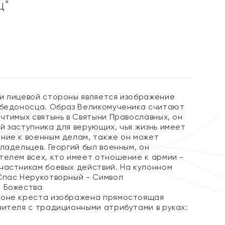
ц"
и лицевой стороны является изображение
обедоносца. Образ Великомученика считают
чтимых святынь в Святыни Православных, он
й заступника для верующих, чья жизнь имеет
ние к военным делам, также он может
ладельцев. Георгий был военным, он
телем всех, кто имеет отношение к армии -
частникам боевых действий. На кулонном
Спас Нерукотворный - Символ
 Божества
роне креста изображена прямостоящая
нителя с традиционными атрибутами в руках: