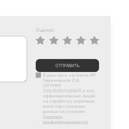
Оценка:
ОТПРАВИТЬ
Я даю свое согласие ИП
Тишеновской О.А.
(ОГРНИП
321435000026563) и его
аффилированным лицам
на обработку указанных
мной персональных
данных на условиях
Политики
конфиденциальности