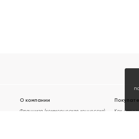
п
О компании
Покупат
Франшиза (коммерческая концессия)
Как опред
Карьера в ЯХОНТ
Акции
Контакты
Скупка и 
Магазины
Отзывы