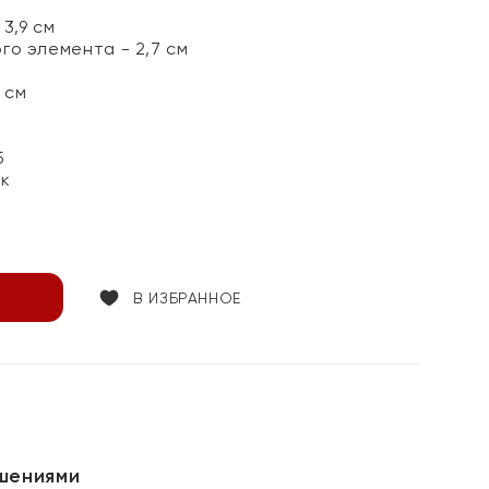
3,9 см
го элемента - 2,7 см
 см
5
ок
В ИЗБРАННОЕ
шениями