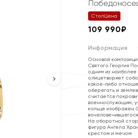
Победоносе
СтопЦена
109 990
₽
Информация
Основой композици
Святого Георгия П
одним из наиболее 
олицетворяет собо
какое-либо отноше
оберегать и землев
считается покрови
военнослужащим, у
кольце изображен 
вочеловечившегося
На оборотной сто
фигура Ангела Хра
крестом и мечом