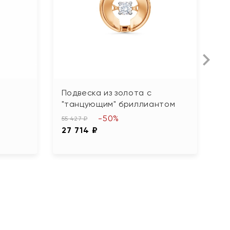
Подвеска из золота с
П
"танцующим" бриллиантом
п
-50%
55 427 ₽
35
27 714 ₽
1