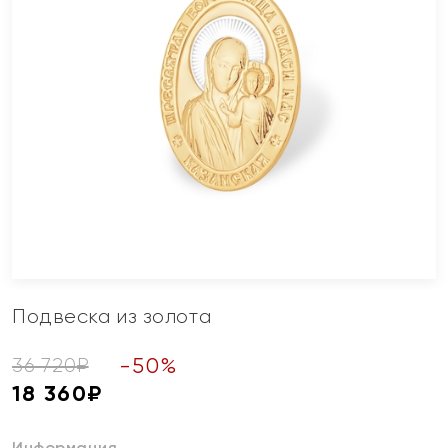
Подвеска из золота
-
50
%
36 720
₽
18 360
₽
Информация