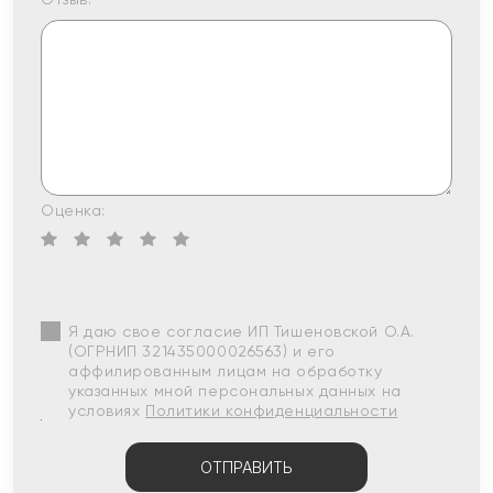
Оценка:
Я даю свое согласие ИП Тишеновской О.А.
(ОГРНИП 321435000026563) и его
аффилированным лицам на обработку
указанных мной персональных данных на
условиях
Политики конфиденциальности
ОТПРАВИТЬ