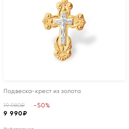
Подвеска-крест из золота
-
50
%
19 980
₽
9 990
₽
Информация