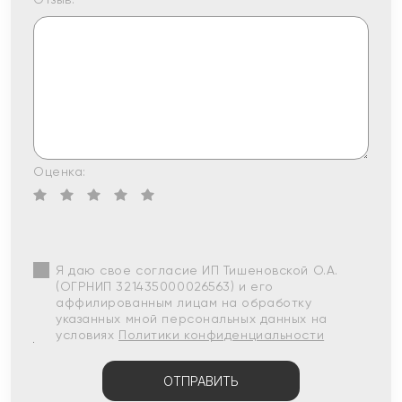
Оценка:
Я даю свое согласие ИП Тишеновской О.А.
(ОГРНИП 321435000026563) и его
аффилированным лицам на обработку
указанных мной персональных данных на
условиях
Политики конфиденциальности
ОТПРАВИТЬ