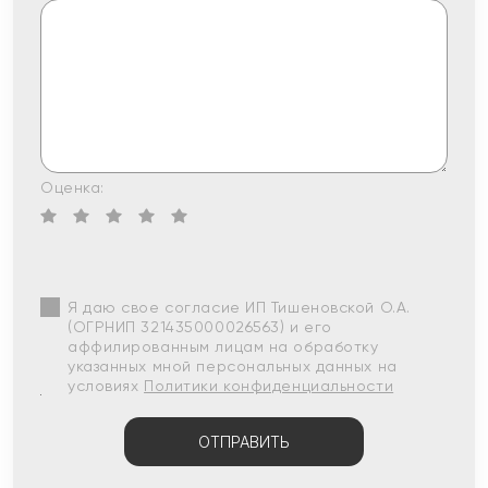
Оценка:
Я даю свое согласие ИП Тишеновской О.А.
(ОГРНИП 321435000026563) и его
аффилированным лицам на обработку
указанных мной персональных данных на
условиях
Политики конфиденциальности
ОТПРАВИТЬ