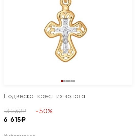
Подвеска-крест из золота
-
50
%
13 230
₽
6 615
₽
Информация