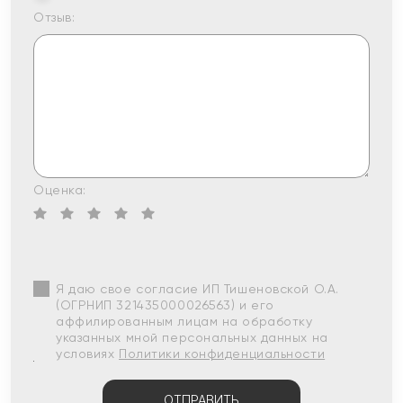
Отзыв:
Оценка:
Я даю свое согласие ИП Тишеновской О.А.
(ОГРНИП 321435000026563) и его
аффилированным лицам на обработку
указанных мной персональных данных на
условиях
Политики конфиденциальности
ОТПРАВИТЬ