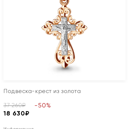
Подвеска-крест из золота
-
50
%
37 260
₽
18 630
₽
Информация