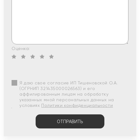
Оценка:
Я даю свое согласие ИП Тишеновской О.А.
(ОГРНИП 321435000026563) и его
аффилированным лицам на обработку
указанных мной персональных данных на
условиях
Политики конфиденциальности
ОТПРАВИТЬ