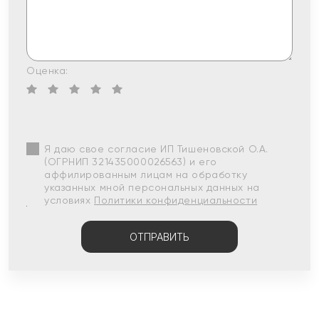
Оценка:
Я даю свое согласие ИП Тишеновской О.А.
(ОГРНИП 321435000026563) и его
аффилированным лицам на обработку
указанных мной персональных данных на
условиях
Политики конфиденциальности
ОТПРАВИТЬ