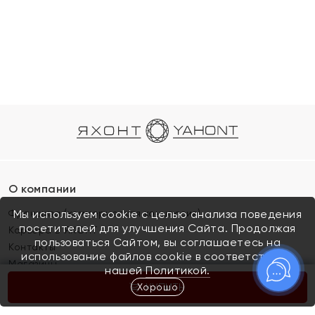
О компании
Франшиза (коммерческая концессия)
Мы используем cookie с целью анализа поведения
посетителей для улучшения Сайта. Продолжая
Карьера в ЯХОНТ
пользоваться Сайтом, вы соглашаетесь на
Контакты
использование файлов cookie в соответствии с
Магазины
нашей
Политикой.
Хорошо
КУПИТЬ
Покупателям