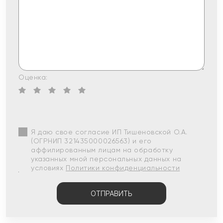
Оценка:
Я даю свое согласие ИП Тишеновской О.А.
(ОГРНИП 321435000026563) и его
аффилированным лицам на обработку
указанных мной персональных данных на
условиях
Политики конфиденциальности
ОТПРАВИТЬ