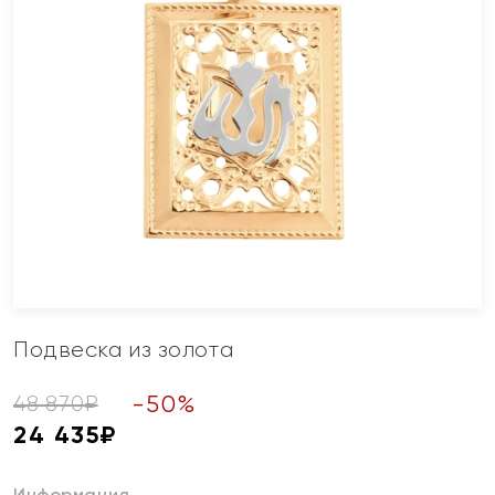
Подвеска из золота
-
50
%
48 870
₽
24 435
₽
Информация