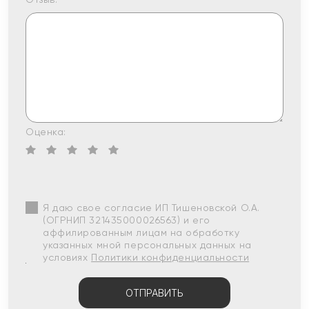
Оценка:
Я даю свое согласие ИП Тишеновской О.А.
(ОГРНИП 321435000026563) и его
аффилированным лицам на обработку
указанных мной персональных данных на
условиях
Политики конфиденциальности
ОТПРАВИТЬ