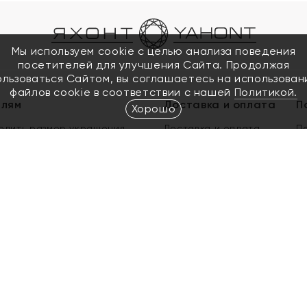
Мы используем cookie с целью анализа поведения
посетителей для улучшения Сайта. Продолжая
ользоваться Сайтом, вы соглашаетесь на использован
файлов cookie в соответствии с нашей
Политикой.
елям
Доставка и оплата
П
Хорошо
елить размер украшения
Доставка и оплата
П
п
обмен золота
ый подарочный сертификат
ользования Электронным
м сертификатом «Яхонт»