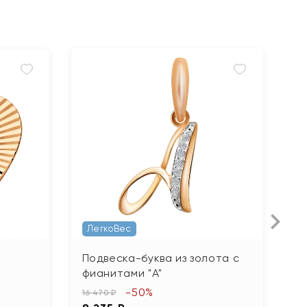
ЛегкоВес
Подвеска-буква из золота с
П
фианитами "А"
78
-50%
3
16 470 ₽