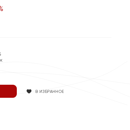
%
5
ок
В ИЗБРАННОЕ