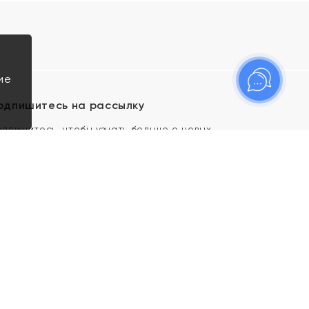
ие
одпишитесь на рассылку
одпишитесь, чтобы узнать больше о новых
оступлениях, новостях и спецпредложениях Яхонт!
Я даю свое согласие ИП Тишеновской О.А.
(ОГРНИП 321435000026563) и его
аффилированным лицам на обработку указанных