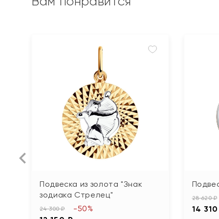
Вам понравится
Подвеска из золота "Знак
Подвес
зодиака Стрелец"
28 620 ₽
-50%
14 310
24 300 ₽