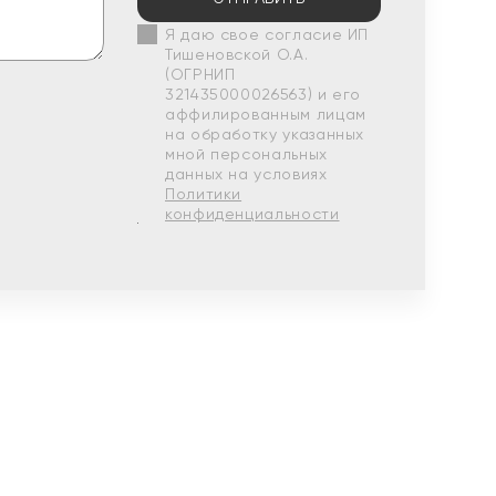
Я даю свое согласие ИП
Тишеновской О.А.
(ОГРНИП
321435000026563) и его
аффилированным лицам
на обработку указанных
мной персональных
данных на условиях
Политики
конфиденциальности