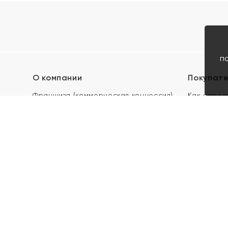
п
О компании
Покупат
Франшиза (коммерческая концессия)
Как опред
Карьера в ЯХОНТ
Акции
Контакты
Скупка и 
Магазины
Отзывы
Электронн
Правила п
подарочны