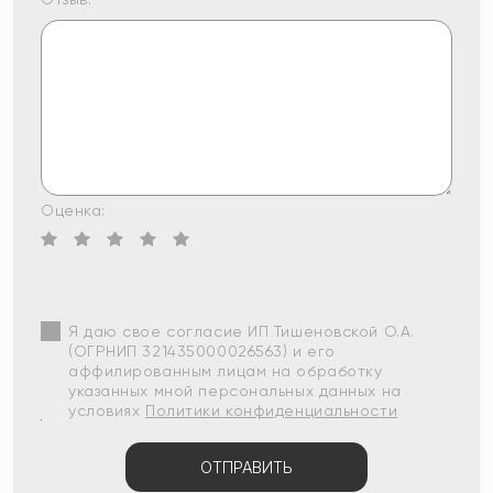
Оценка:
Я даю свое согласие ИП Тишеновской О.А.
(ОГРНИП 321435000026563) и его
аффилированным лицам на обработку
указанных мной персональных данных на
условиях
Политики конфиденциальности
ОТПРАВИТЬ