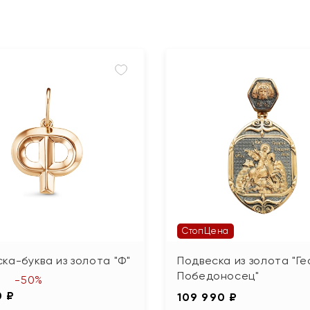
СтопЦена
ка-буква из золота "Ф"
Подвеска из золота "Ге
Победоносец"
-50%
0 ₽
109 990 ₽