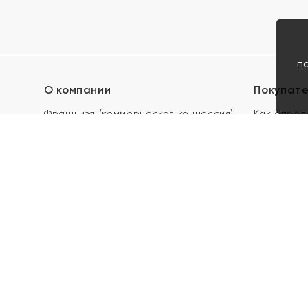
п
О компании
Покупат
Франшиза (коммерческая концессия)
Как опред
Карьера в ЯХОНТ
Акции
Контакты
Скупка и 
Магазины
Отзывы
Электронн
Правила п
подарочны