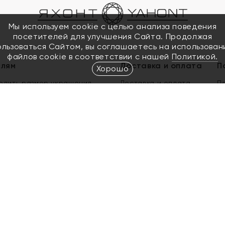
Мы используем cookie с целью анализа поведения
посетителей для улучшения Сайта. Продолжая
ользоваться Сайтом, вы соглашаетесь на использован
файлов cookie в соответствии с нашей
Политикой.
елям
Доставка и оплата
П
Хорошо
елить размер украшения
Доставка и оплата
П
п
обмен золота
ый подарочный сертификат
ользования Электронным
м сертификатом «Яхонт»