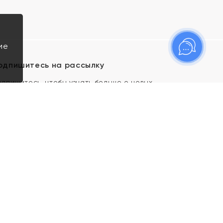
ие
одпишитесь на рассылку
одпишитесь, чтобы узнать больше о новых
оступлениях, новостях и спецпредложениях Яхонт!
Я даю свое согласие ИП Тишеновской О.А.
(ОГРНИП 321435000026563) и его
аффилированным лицам на обработку указанных
мной персональных данных на условиях
Политики