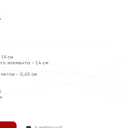
%
1,9 см
о элемента - 1,4 см
петли - 0,45 см
5
ок
В ИЗБРАННОЕ