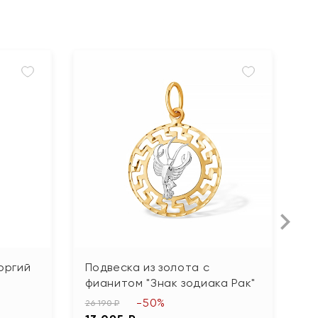
оргий
Подвеска из золота с
П
фианитом "Знак зодиака Рак"
з
-50%
26 190 ₽
23