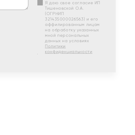
Я даю свое согласие ИП
Тишеновской О.А.
(ОГРНИП
321435000026563) и его
аффилированным лицам
на обработку указанных
мной персональных
данных на условиях
Политики
конфиденциальности