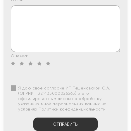
Оценка:
Я даю свое согласие ИП Тишеновской О.А.
(ОГРНИП 321435000026563) и его
аффилированным лицам на обработку
указанных мной персональных данных на
условиях
Политики конфиденциальности
ОТПРАВИТЬ