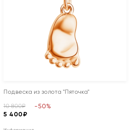
Подвеска из золота "Пяточка"
-
50
%
10 800
₽
5 400
₽
Информация