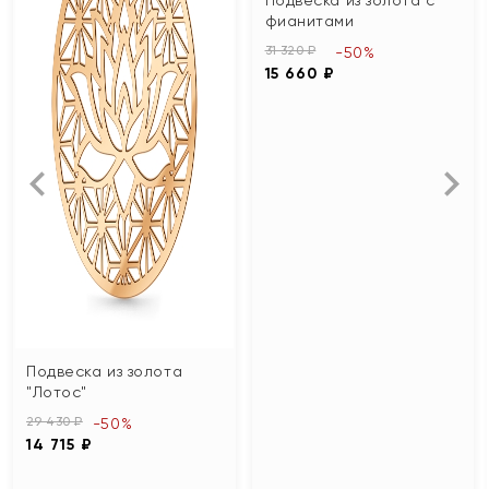
фианитами
31 320 ₽
-50%
15 660 ₽
Подвеска из золота
"Лотос"
29 430 ₽
-50%
14 715 ₽