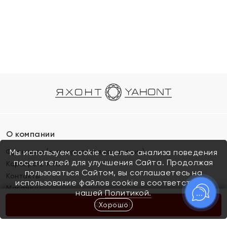
О компании
Франшиза (коммерческая концессия)
Мы используем cookie с целью анализа поведения
посетителей для улучшения Сайта. Продолжая
Карьера в ЯХОНТ
пользоваться Сайтом, вы соглашаетесь на
Контакты
использование файлов cookie в соответствии с
Магазины
нашей
Политикой.
Хорошо
КУПИТЬ
Покупателям