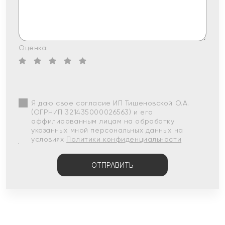
Оценка:
Я даю свое согласие ИП Тишеновской О.А.
(ОГРНИП 321435000026563) и его
аффилированным лицам на обработку
указанных мной персональных данных на
условиях
Политики конфиденциальности
ОТПРАВИТЬ