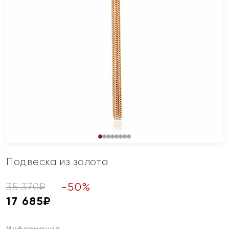
Подвеска из золота
-
50
%
35 370
₽
17 685
₽
Информация